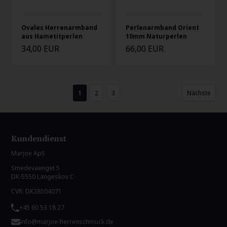
Ovales Herrenarmband
Perlenarmband Orient
aus Hametitperlen
10mm Naturperlen
34,00 EUR
66,00 EUR
1
2
3
Nächste
Kundendienst
Marjoe ApS
Smedevaenget 5
DK-5550 Langeskov C
CVR: DK28504071
+45 60 53 18 27
info@marjoe-herrenschmuck.de