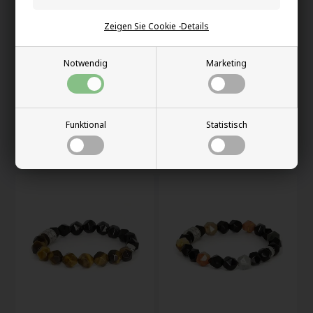
Zeigen Sie Cookie -Details
Notwendig
Marketing
Nordic Balance –
Nordic Balance –
Armband für Männer
Perlenarmband Tiger
Funktional
Statistisch
mit schwarzen Perlen
Eye Perlen
30,00 EUR
30,00 EUR