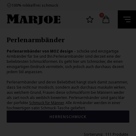
100% nikkelfrei schmuck
Lieferung 2-4 Tage
60 Tage Rückgabe
E-mark webshop
0
100% nikkelfrei schmuck
Lieferung 2-4 Tage
60 Tage Rückgabe
Perlenarmbänder
Perlenarmbänder von MOZ design
– schicke und einzigartige
Armbänder für Sie und Ihn.Perlenarmbänder sind derzeit eine der
beliebtesten Schmuckformen. Es geht hier um Schmücker, die einen
einzigartigen Eindruck vermitteln, sich jedoch auch durchaus dezent
jedem Stil anpassen.
Perlenarmbänder und deren Beliebtheit hängt stark damit zusammen,
dass Sie nicht nur modisch, sondern auch durchaus maskulin wirken,
aus welchem Grund, Frauen diese schmuckform bei Männern weder
als zart noch als weiblich bewerten. Perlenarmbänder sind ganz klar
der perfekte
Schmuck für Männer
. Alle Armbänder werden in einer
hochwertigen satin Schmuck-Tasche geliefert.
HERRENSCHMUCK
111 Produkte