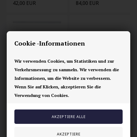
42,00 EUR
84,00 EUR
Cookie -Informationen
Wir verwenden Cookies, um Statistiken und zur
Verkehrsmessung zu sammeln. Wir verwenden die
Informationen, um die Website zu verbessern.
Nordic Balance –
Nordic Balance –
Wenn Sie auf Klicken, akzeptieren Sie die
Perlenarmband mit
Armband mit grünen
grünen Naturperlen
Natursteinen
Verwendung von Cookies.
30,00 EUR
30,00 EUR