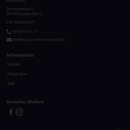
Marjoe ApS
Smedevaenget 5
DK-5550 Langeskov C
CVR: DK28504071
+45 60 53 18 27
info@marjoe-herrenschmuck.de
Information
Kontakt
Ringgrößen
AGB
Sozialen Medien