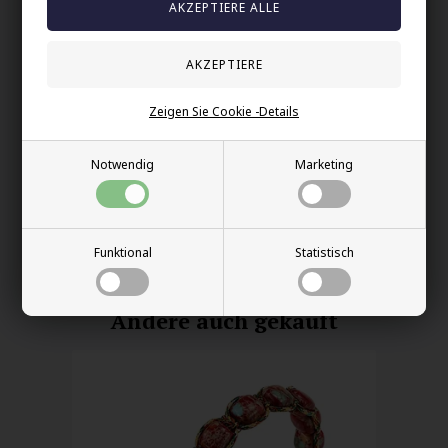
Geburtstag, zum Vatertag, zum Jubiläum oder als persönliches
Geschenk für ihn.
Ihre Sicherheit
Zeigen Sie Cookie -Details
Vorrätig
E-mark webshop
Notwendig
Marketing
100% nikkelfrei schmuck
Lieferung 2-4 Tage
60 Tage Rückgabe
Funktional
Statistisch
Andere auch gekauft