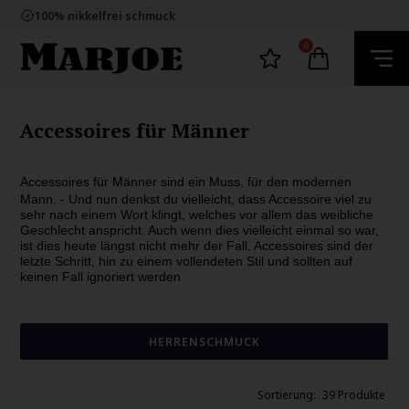
100% nikkelfrei schmuck
Lieferung 2-4 Tage
60 Tage Rückgabe
E-mark webshop
0
100% nikkelfrei schmuck
Lieferung 2-4 Tage
60 Tage Rückgabe
Accessoires für Männer
Accessoires für Männer sind ein Muss, für den modernen
Mann. -
Und nun denkst du vielleicht, dass Accessoire viel zu
sehr nach einem Wort klingt, welches vor allem das weibliche
Geschlecht anspricht. Auch wenn dies vielleicht einmal so war,
ist dies heute längst nicht mehr der Fall. Accessoires sind der
letzte Schritt, hin zu einem vollendeten Stil und sollten auf
keinen Fall ignoriert werden
HERRENSCHMUCK
39 Produkte