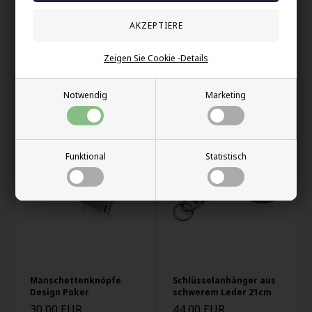
Zeigen Sie Cookie -Details
Schwarzer Gürtel
Schlüsselanhänger aus
"Orange" Bosswik
8mm Leder "80cm"
67,00 EUR
62,00 EUR
Notwendig
Marketing
Funktional
Statistisch
Manschettenknöpfe
Schlüsselanhänger aus
Design Poker
schwerem Leder 21cm
30,00 EUR
44,00 EUR