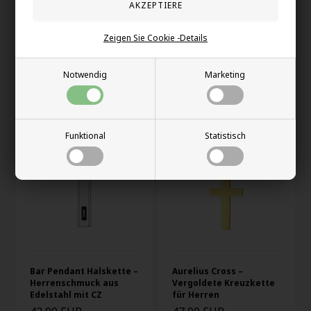
Solar Octopus –
Pearl Cross Necklace –
Zeigen Sie Cookie -Details
Herrenhalskette aus
Perlenkette für Männer
Edelstahl mit
aus Edelstahl
schwarzem Stein
Notwendig
Marketing
42,00 EUR
40,00 EUR
Funktional
Statistisch
Bar Pendant Halskette –
Aurelius Cross –
Herrenschmuck aus
Vergoldete Kreuzkette
Edelstahl mit CZ
für Herren