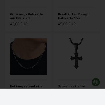
Grow wings Halskette
Break Zirkon Design
aus Edelstahl.
Halskette Steel.
42,00 EUR
45,00 EUR
Rektang Herrenkette
Schwarzes kleines
aus Stahl 45 cm
blackcoatet Stahlkreuz
23,00 EUR
39,00 EUR