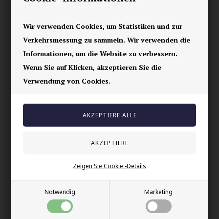
Wir verwenden Cookies, um Statistiken und zur
Verkehrsmessung zu sammeln. Wir verwenden die
Informationen, um die Website zu verbessern.
Halskette "Lair" Design
Halskette "Chapo
Brown" 65 cm
Wenn Sie auf Klicken, akzeptieren Sie die
45,00 EUR
27,00 EUR
Verwendung von Cookies.
Zeigen Sie Cookie -Details
Notwendig
Marketing
Halskette "Chapo black"
Tags aus Blankstahl
65cm