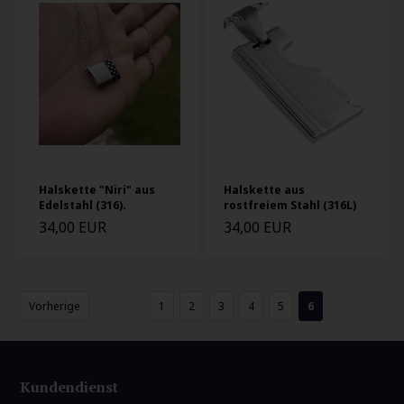
Halskette "Niri" aus
Halskette aus
Edelstahl (316).
rostfreiem Stahl (316L)
34,00 EUR
34,00 EUR
Vorherige
1
2
3
4
5
6
Kundendienst