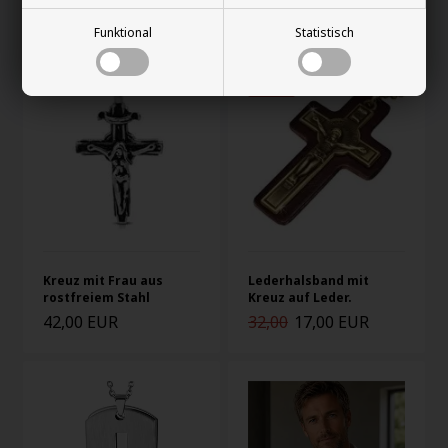
47,00 EUR
22,00 EUR
Funktional
Statistisch
47%
Kreuz mit Frau aus
Lederhalsband mit
rostfreiem Stahl
Kreuz auf Leder.
42,00 EUR
32,00
17,00 EUR