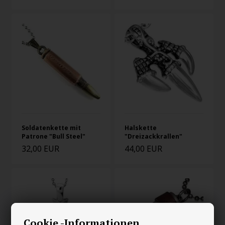
Soldatenkette mit
Halskette
Patrone "Bull Steel"
"Dreizackkrallen"
32,00 EUR
44,00 EUR
Cookie -Informationen