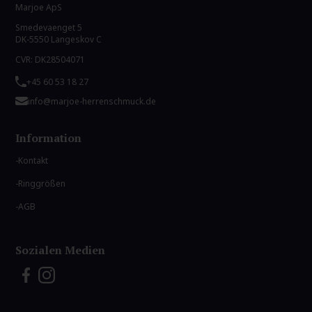
Marjoe ApS
Smedevaenget 5
DK-5550 Langeskov C
CVR: DK28504071
+45 60 53 18 27
info@marjoe-herrenschmuck.de
Information
Kontakt
Ringgrößen
AGB
Sozialen Medien