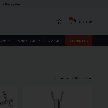
age Rückgabe
0
0,00 EUR
UFF
OHRRINGE
OUTLET
NEUHEITEN
278 Produkte