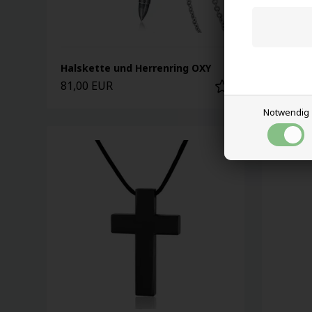
Halskette und Herrenring OXY
Oxidie
81,00 EUR
42,00 
Notwendig