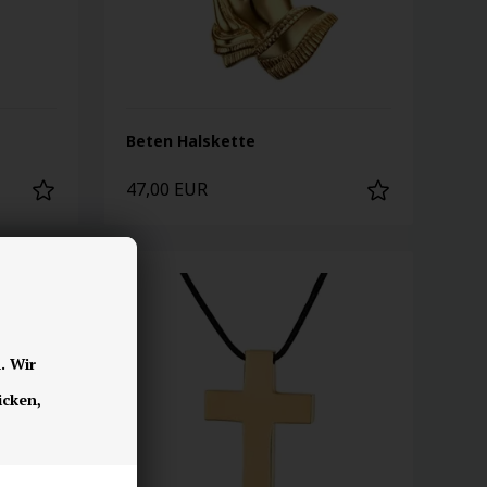
Beten Halskette
47,00 EUR
. Wir
icken,