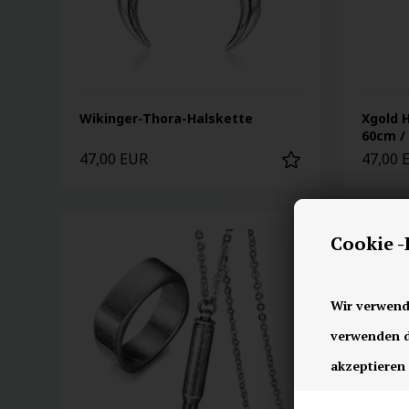
Wikinger-Thora-Halskette
Xgold 
60cm /
47,00 EUR
47,00 
Cookie 
Wir verwend
verwenden di
akzeptieren