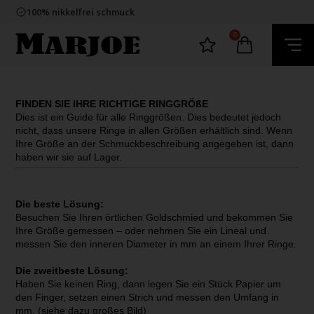
E-mark webshop
100% nikkelfrei schmuck
Lieferung 2-4 Tage
60 Tage Rückgabe
0
E-mark webshop
100% nikkelfrei schmuck
Lieferung 2-4 Tage
60 Tage Rückgabe
FINDEN SIE IHRE RICHTIGE RINGGRÖßE
Dies ist ein Guide für alle Ringgrößen. Dies bedeutet jedoch
nicht, dass unsere Ringe in allen Größen erhältlich sind. Wenn
Ihre Größe an der Schmuckbeschreibung angegeben ist, dann
haben wir sie auf Lager.
Die beste Lösung:
Besuchen Sie Ihren örtlichen Goldschmied und bekommen Sie
Ihre Größe gemessen – oder nehmen Sie ein Lineal und
messen Sie den inneren Diameter in mm an einem Ihrer Ringe.
Die zweitbeste Lösung:
Haben Sie keinen Ring, dann legen Sie ein Stück Papier um
den Finger, setzen einen Strich und messen den Umfang in
mm. (siehe dazu großes Bild)