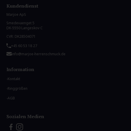
Kundendienst
Marjoe ApS
Smedevaenget 5
DK-5550 Langeskov C
CVR: DK28504071
+45 60 53 18 27
info@marjoe-herrenschmuck.de
Information
Kontakt
Ringgrößen
AGB
Sozialen Medien