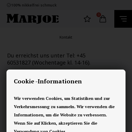
E-mark webshop
100% nikkelfrei schmuck
Lieferung 2-4 Tage
60 Tage Rückgabe
0
E-mark webshop
100% nikkelfrei schmuck
Lieferung 2-4 Tage
60 Tage Rückgabe
Kontakt
Du erreichst uns unter Tel: +45
60531827 (Wochentage kl. 14-16).
Email:
info@marjoe-herrenschmuck.de
Cookie -Informationen
Marjoe ApS
Smedevaenget 5
5550 Langeskov
Wir verwenden Cookies, um Statistiken und zur
VAT NO. DK2850 4071
Verkehrsmessung zu sammeln. Wir verwenden die
Informationen, um die Website zu verbessern.
Bank info:
Wenn Sie auf Klicken, akzeptieren Sie die
IBAN: DK1530004363122574
Verwendung von Cookies.