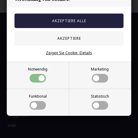
BIC/SWIFT: DABADKKK
Kundendienst
Marjoe ApS
Smedevaenget 5
DK-5550 Langeskov C
Zeigen Sie Cookie -Details
CVR: DK28504071
Notwendig
Marketing
+45 60 53 18 27
info@marjoe-herrenschmuck.de
Information
Funktional
Statistisch
Kontakt
Ringgrößen
AGB