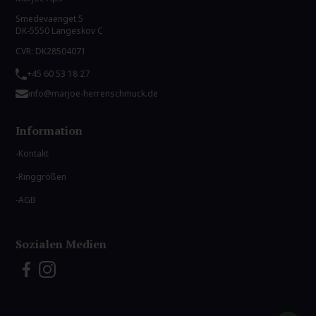
Smedevaenget 5
DK-5550 Langeskov C
CVR: DK28504071
+45 60 53 18 27
info@marjoe-herrenschmuck.de
Information
Kontakt
Ringgrößen
AGB
Sozialen Medien