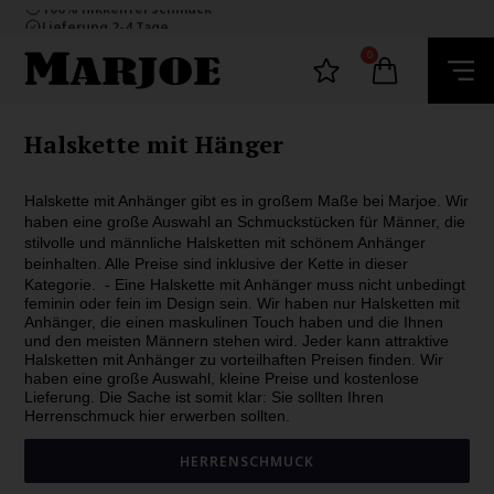
100% nikkelfrei schmuck
Lieferung 2-4 Tage
60 Tage Rückgabe
E-mark webshop
0
100% nikkelfrei schmuck
Lieferung 2-4 Tage
60 Tage Rückgabe
Halskette mit Hänger
Halskette mit Anhänger gibt es in großem Maße bei Marjoe. Wir
haben eine große Auswahl an Schmuckstücken für Männer, die
stilvolle und männliche Halsketten mit schönem Anhänger
beinhalten. Alle Preise sind inklusive der Kette in dieser
Kategorie. -
Eine Halskette mit Anhänger muss nicht unbedingt
feminin oder fein im Design sein. Wir haben nur Halsketten mit
Anhänger, die einen maskulinen Touch haben und die Ihnen
und den meisten Männern stehen wird. Jeder kann attraktive
Halsketten mit Anhänger zu vorteilhaften Preisen finden. Wir
haben eine große Auswahl, kleine Preise und kostenlose
Lieferung. Die Sache ist somit klar: Sie sollten Ihren
Herrenschmuck hier erwerben sollten.
HERRENSCHMUCK