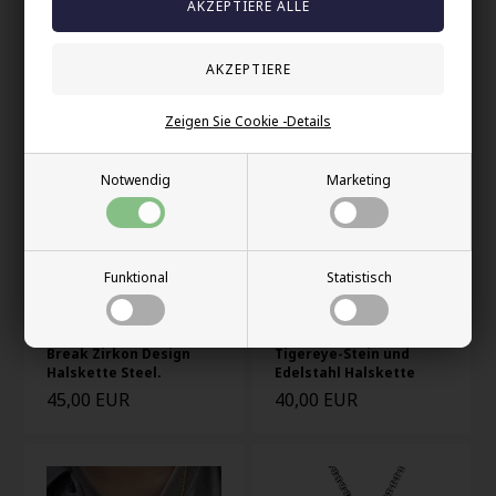
Pen stone blackcoatet
Grow wings Halskette
Halsschmuck
aus Edelstahl.
40,00 EUR
42,00 EUR
Zeigen Sie Cookie -Details
Notwendig
Marketing
Funktional
Statistisch
Break Zirkon Design
Tigereye-Stein und
Halskette Steel.
Edelstahl Halskette
45,00 EUR
40,00 EUR