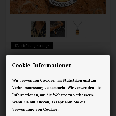
Lieferung 2-4 Tage
Tiger Herren-Halsschmuck mit
Cookie -Informationen
Tiger Eye Stein.
50,00
EUR
Wir verwenden Cookies, um Statistiken und zur
Verkehrsmessung zu sammeln. Wir verwenden die
Speichern
Informationen, um die Website zu verbessern.
Wenn Sie auf Klicken, akzeptieren Sie die
Ein elegantes Herrenschmuckstück mit einem goldbraunen
Verwendung von Cookies.
Tiger Eye Stein, der das Licht mit seinem natürlichen Glanz