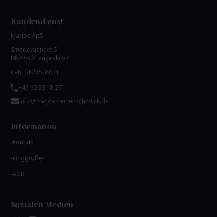
Kundendienst
Marjoe ApS
Smedevaenget 5
DK-5550 Langeskov C
CVR: DK28504071
+45 60 53 18 27
info@marjoe-herrenschmuck.de
Information
Kontakt
Ringgrößen
AGB
Sozialen Medien