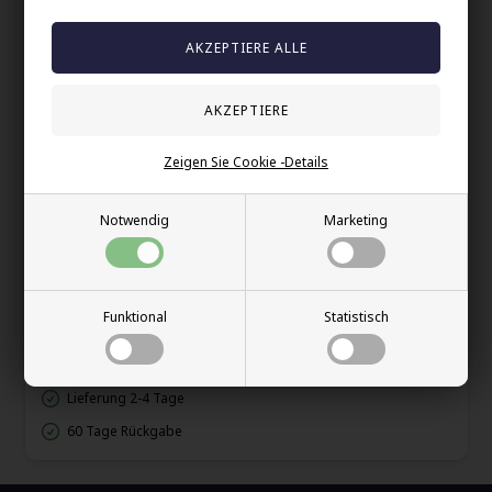
einfängt.
Das Schmuckstück symbolisiert Stärke, Fokus und
Selbstsicherheit – perfekte Werte für den modernen Mann.
Die elegante Anhängerform kombiniert mit einer 60 cm Kette
aus Edelstahl verleiht einen maskulinen, aber raffinierten
Ausdruck. Ein kraftvolles Halsschmuckstück, das jedes Outfit
aufwertet.
Zeigen Sie Cookie -Details
Maße: 1,5 x 2,7 cm
Notwendig
Marketing
Ihre Sicherheit
Vorrätig
Funktional
Statistisch
E-mark webshop
100% nikkelfrei schmuck
Lieferung 2-4 Tage
60 Tage Rückgabe