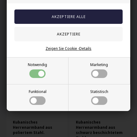
Golden Nine
Nitawa-Armband aus
Stahlarmband / 9mm
Stahl
67,00 EUR
57,00 EUR
Zeigen Sie Cookie -Details
Notwendig
Marketing
Funktional
Statistisch
Kubanisches
Kubanisches
Herrenarmband aus
Herrenarmband aus
poliertem Stahl.
schwarz beschichtetem