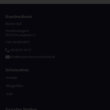
Kundendienst
Marjoe ApS
Smedevaenget 5
DK-5550 Langeskov C
CVR: DK28504071
+45 60 53 18 27
info@marjoe-herrenschmuck.de
Information
Kontakt
Ringgrößen
AGB
Sozialen Medien