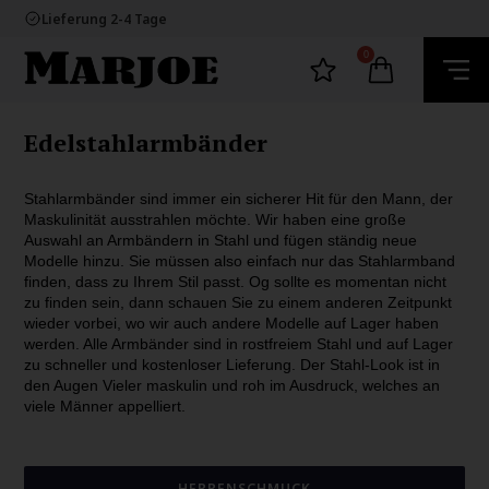
100% nikkelfrei schmuck
Lieferung 2-4 Tage
60 Tage Rückgabe
E-mark webshop
0
100% nikkelfrei schmuck
Lieferung 2-4 Tage
60 Tage Rückgabe
Edelstahlarmbänder
Stahlarmbänder sind immer ein sicherer Hit für den Mann, der
Maskulinität ausstrahlen möchte. Wir haben eine große
Auswahl an Armbändern in Stahl und fügen ständig neue
Modelle hinzu. Sie müssen also einfach nur das Stahlarmband
finden, dass zu Ihrem Stil passt. Og sollte es momentan nicht
zu finden sein, dann schauen Sie zu einem anderen Zeitpunkt
wieder vorbei, wo wir auch andere Modelle auf Lager haben
werden. Alle Armbänder sind in rostfreiem Stahl und auf Lager
zu schneller und kostenloser Lieferung. Der Stahl-Look ist in
den Augen Vieler maskulin und roh im Ausdruck, welches an
viele Männer appelliert.
HERRENSCHMUCK