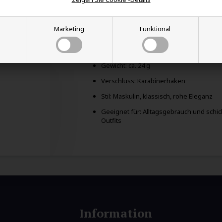
Material: Edelstahl
Stein: Tiger Eye (quadratisch)
Marketing
Funktional
Breite des Steins: ca. 1,2 cm
Länge: 18 cm + 5 cm Verlängerungskette
Gewicht: ca. 24 g
Verschluss: Karabinerhaken
Stil: Maskulin, klassisch, rohe Eleganz
Geeignet für: Alltagsgebrauch und schi
Outfits
Information