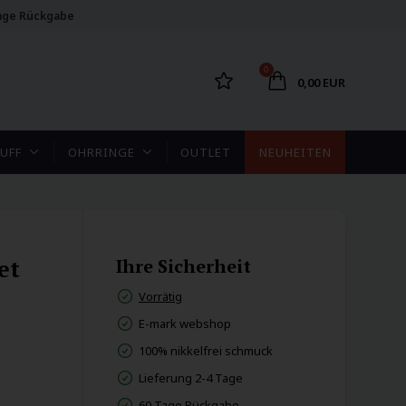
age Rückgabe
0
0,00 EUR
UFF
OHRRINGE
OUTLET
NEUHEITEN
et
Ihre Sicherheit
Vorrätig
E-mark webshop
100% nikkelfrei schmuck
Lieferung 2-4 Tage
60 Tage Rückgabe