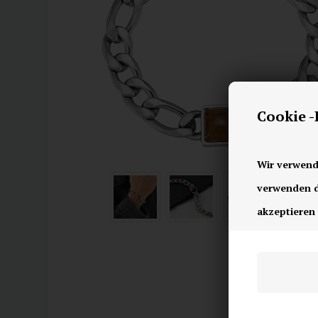
Cookie 
Wir verwend
verwenden di
akzeptieren