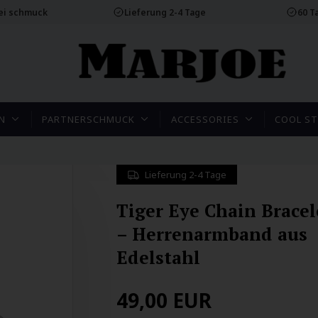
rei schmuck
Lieferung 2-4 Tage
60 T
N
PARTNERSCHMUCK
ACCESSORIES
COOL ST
Lieferung 2-4 Tage
Tiger Eye Chain Bracel
– Herrenarmband aus
Edelstahl
49,00
EUR