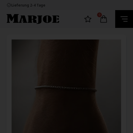
100% nikkelfrei schmuck
Lieferung 2-4 Tage
60 Tage Rückgabe
E-mark webshop
0
100% nikkelfrei schmuck
Lieferung 2-4 Tage
60 Tage Rückgabe