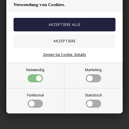
Verwendung von Cookies.
Allergiefreundliches Material
Darum solltest du es wählen:
Minimalistisches und maskulines Design
Perfekt für Layering-Styling
Strapazierfähige Qualität aus Edelstahl
Komfortable und verstellbare Passform
Zeigen Sie Cookie -Details
Ihre Sicherheit
Notwendig
Marketing
Vorrätig
E-mark webshop
100% nikkelfrei schmuck
Funktional
Statistisch
Lieferung 2-4 Tage
60 Tage Rückgabe