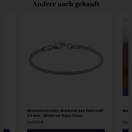
Andere auch gekauft
r
Minimalistisches Armband aus Edelstahl
MalX
2,5 mm – Moderne Rope Chain
34,00 EUR
30,00