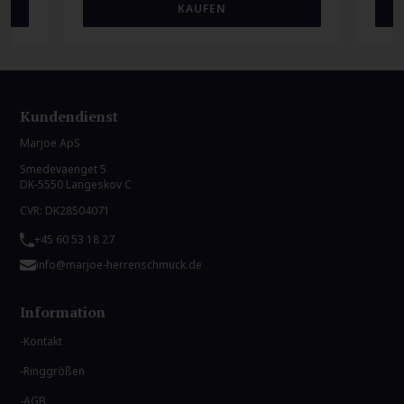
Kundendienst
Marjoe ApS
Smedevaenget 5
DK-5550 Langeskov C
CVR: DK28504071
+45 60 53 18 27
info@marjoe-herrenschmuck.de
Information
Kontakt
Ringgrößen
AGB