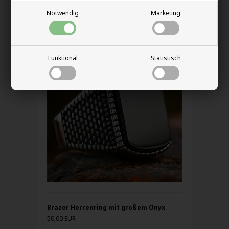
Notwendig
Marketing
Andere auch gekauft
Funktional
Statistisch
Brazer Herrenring mit großem Onyx
50,00 EUR