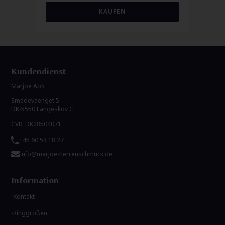
Kundendienst
Marjoe ApS
Smedevaenget 5
DK-5550 Langeskov C
CVR: DK28504071
+45 60 53 18 27
info@marjoe-herrenschmuck.de
Information
Kontakt
Ringgrößen