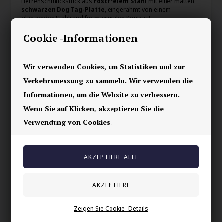
Herrenschmuckstück aus
rostfreiem Stahl
mit einer matten
schwarzen Dog Tag-Platte
, eingerahmt von einem
glänzenden Stahlrand für maximalen Kontrast.
Die Kette misst
60 cm
, perfekt für sowohl T-Shirts als auch
Cookie -Informationen
Hoodies.
Das leichte Design mit nur
14 g
macht sie komfortabel für den
Wir verwenden Cookies, um Statistiken und zur
täglichen Gebrauch.
Verkehrsmessung zu sammeln. Wir verwenden die
Eine sichere Wahl für Männer, die
Einfachheit, Qualität und
Informationen, um die Website zu verbessern.
maskulinen Stil
suchen.
Wenn Sie auf Klicken, akzeptieren Sie die
Verwendung von Cookies.
Ihre Sicherheit
Vorrätig
E-mark webshop
100% nikkelfrei schmuck
Lieferung 2-4 Tage
60 Tage Rückgabe
Zeigen Sie Cookie -Details