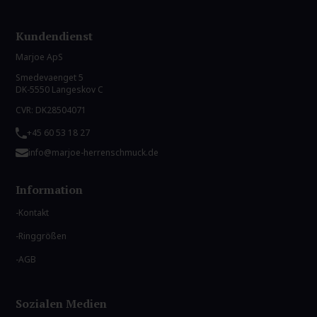
Kundendienst
Marjoe ApS
Smedevaenget 5
DK-5550 Langeskov C
CVR: DK28504071
+45 60 53 18 27
info@marjoe-herrenschmuck.de
Information
Kontakt
Ringgrößen
AGB
Sozialen Medien