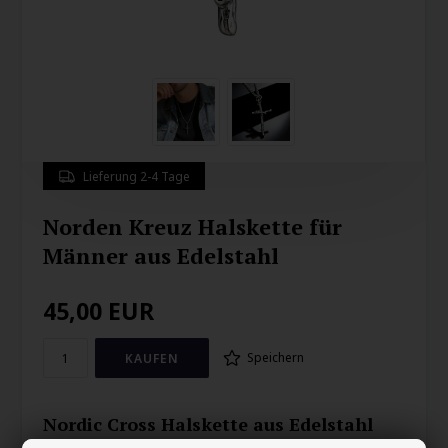
Lieferung 2-4 Tage
Norden Kreuz Halskette für
Männer aus Edelstahl
45,00
EUR
Speichern
Nordic Cross Halskette aus Edelstahl