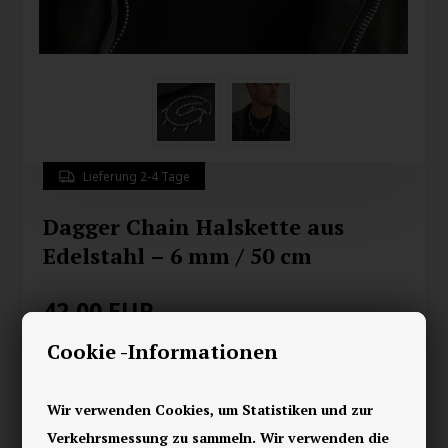
Lieferung 2-4 Tage
Dagger Chain Halskette aus
Edelstahl – 6 mm / 50 cm
42,00
EUR
Cookie -Informationen
Speichern
Wir verwenden Cookies, um Statistiken und zur
Verleihe deinem Outfit einen rauen und modernen Look mit
dieser markanten Dagger Chain Halskette für Männer. Die
Verkehrsmessung zu sammeln. Wir verwenden die