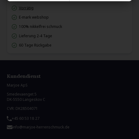
Vorrätig
E-mark webshop
100% nikkelfrei schmuck
Lieferung 2-4 Tage
60 Tage Rückgabe
Kundendienst
Marjoe ApS
Smedevaenget 5
DK-5550 Langeskov C
CVR: DK28504071
+45 60 53 18 27
info@marjoe-herrenschmuck.de