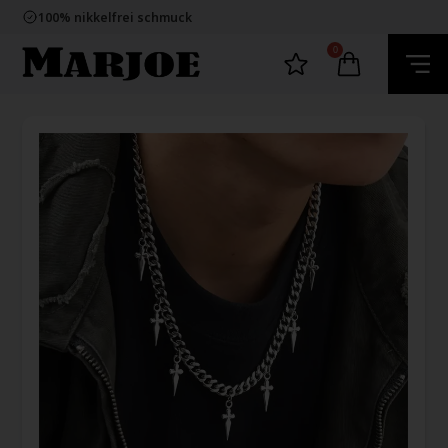
E-mark webshop
100% nikkelfrei schmuck
Lieferung 2-4 Tage
60 Tage Rückgabe
0
E-mark webshop
100% nikkelfrei schmuck
Lieferung 2-4 Tage
60 Tage Rückgabe