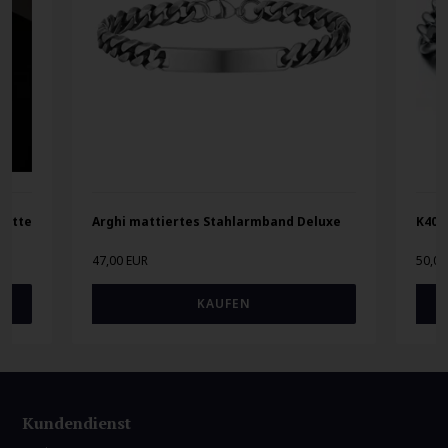
kette
Arghi mattiertes Stahlarmband Deluxe
K40 
47,00 EUR
50,00
Kundendienst