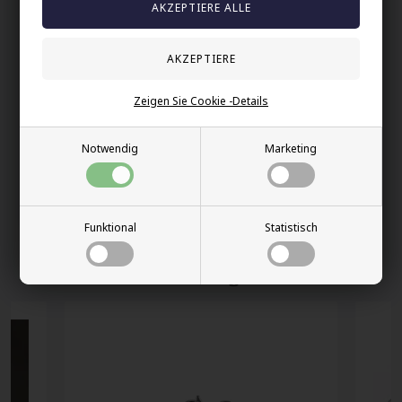
Herrenarmband mit Naturstein
Ihre Sicherheit
Vorrätig
Zeigen Sie Cookie -Details
E-mark webshop
Notwendig
Marketing
100% nikkelfrei schmuck
Lieferung 2-4 Tage
60 Tage Rückgabe
Funktional
Statistisch
Andere auch gekauft