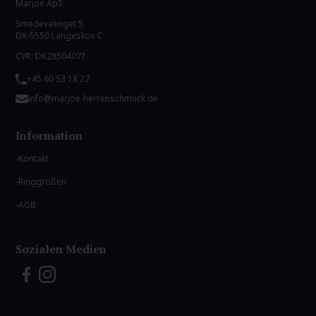
Marjoe ApS
Smedevaenget 5
DK-5550 Langeskov C
CVR: DK28504071
+45 60 53 18 27
info@marjoe-herrenschmuck.de
Information
Kontakt
Ringgrößen
AGB
Sozialen Medien