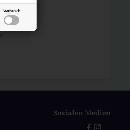
tit
Statistisch
en
Sozialen Medien