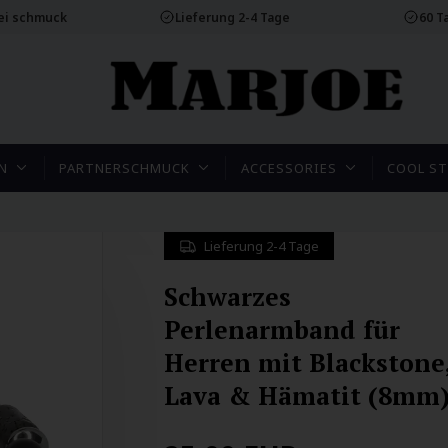
rei schmuck
Lieferung 2-4 Tage
60 T
N
PARTNERSCHMUCK
ACCESSORIES
COOL ST
Lieferung 2-4 Tage
Schwarzes
Perlenarmband für
Herren mit Blackstone
Lava & Hämatit (8mm