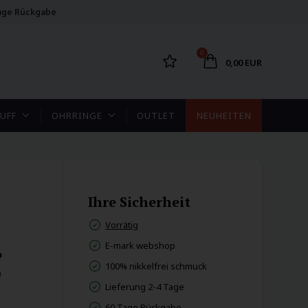
age Rückgabe
0
0,00 EUR
UFF
OHRRINGE
OUTLET
NEUHEITEN
Ihre Sicherheit
Vorrätig
,
E-mark webshop
100% nikkelfrei schmuck
)
Lieferung 2-4 Tage
60 Tage Rückgabe