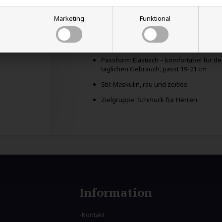
Perlen: Blackstone, Lavaperlen und Häma
Marketing
Funktional
Perlengröße: 8 mm
Farbe: Schwarz mit metallgrauen Details
Passform: Elastisch – komfortabel für d
täglichen Gebrauch, passt 19-21 cm
Stil: Maskulin, rau und zeitlos
Zielgruppe: Schmuck für Herren
Information
Kontakt