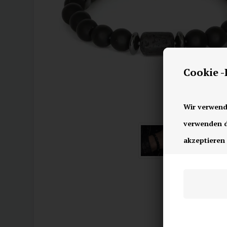
Cookie 
Wir verwend
verwenden di
akzeptieren