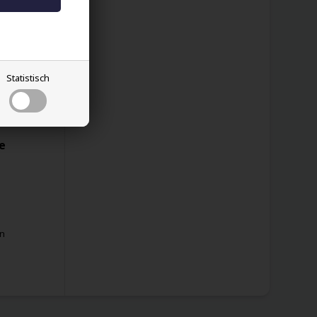
nd
Statistisch
e
en