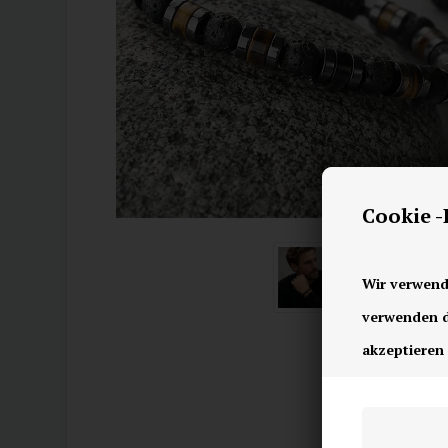
Cookie 
Wir verwend
verwenden di
akzeptieren