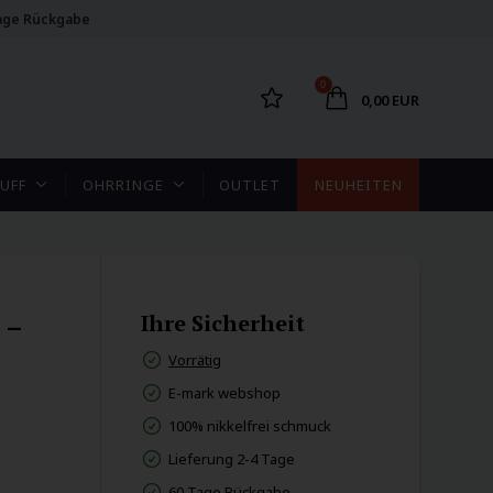
age Rückgabe
0
0,00 EUR
UFF
OHRRINGE
OUTLET
NEUHEITEN
 –
Ihre Sicherheit
Vorrätig
E-mark webshop
100% nikkelfrei schmuck
Lieferung 2-4 Tage
60 Tage Rückgabe