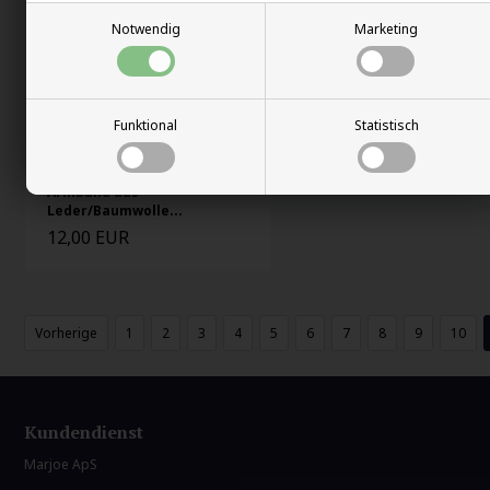
Notwendig
Marketing
Funktional
Statistisch
Armband aus
Leder/Baumwolle...
12,00 EUR
Vorherige
1
2
3
4
5
6
7
8
9
10
Kundendienst
Marjoe ApS