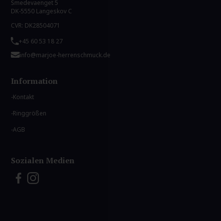
Smedevaenget 5
DK-5550 Langeskov C
CVR: DK28504071
+45 60 53 18 27
info@marjoe-herrenschmuck.de
Information
Kontakt
Ringgrößen
AGB
Sozialen Medien