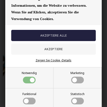
Informationen, um die Website zu verbessern.
Lieferung 2-4 Tage
Wenn Sie auf Klicken, akzeptieren Sie die
60 Tage Rückgabe
Verwendung von Cookies.
Andere auch gekauft
Zeigen Sie Cookie -Details
Notwendig
Marketing
Funktional
Statistisch