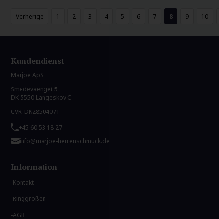
Vorherige
1
2
3
4
5
6
7
8
9
10
Kundendienst
Marjoe ApS
Smedevaenget 5
DK-5550 Langeskov C
CVR: DK28504071
+45 60 53 18 27
info@marjoe-herrenschmuck.de
Information
Kontakt
Ringgrößen
AGB