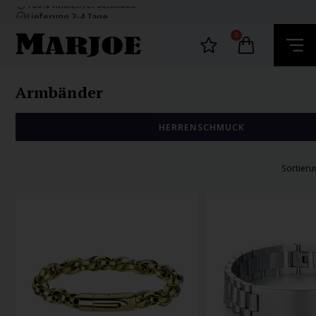
100% nikkelfrei schmuck
Lieferung 2-4 Tage
60 Tage Rückgabe
E-mark webshop
0
100% nikkelfrei schmuck
Lieferung 2-4 Tage
60 Tage Rückgabe
Armbänder
HERRENSCHMUCK