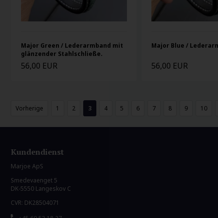
Major Green / Lederarmband mit
Major Blue / Ledera
glänzender Stahlschließe.
56,00 EUR
56,00 EUR
Vorherige
1
2
3
4
5
6
7
8
9
10
Kundendienst
Marjoe ApS
Smedevaenget 5
DK-5550 Langeskov C
CVR: DK28504071