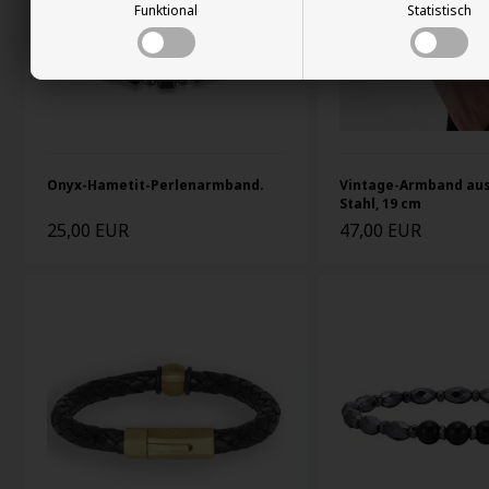
Funktional
Statistisch
Onyx-Hametit-Perlenarmband.
Vintage-Armband aus
Stahl, 19 cm
25,00 EUR
47,00 EUR