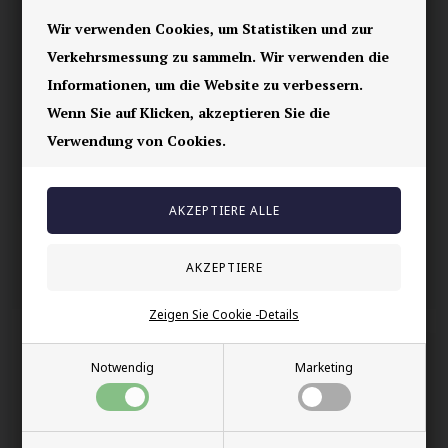
Wir verwenden Cookies, um Statistiken und zur
Ihre Sicherheit
Verkehrsmessung zu sammeln. Wir verwenden die
Vorrätig
Informationen, um die Website zu verbessern.
E-mark webshop
Wenn Sie auf Klicken, akzeptieren Sie die
100% nikkelfrei schmuck
Verwendung von Cookies.
Lieferung 2-4 Tage
60 Tage Rückgabe
Andere auch gekauft
Zeigen Sie Cookie -Details
Notwendig
Marketing