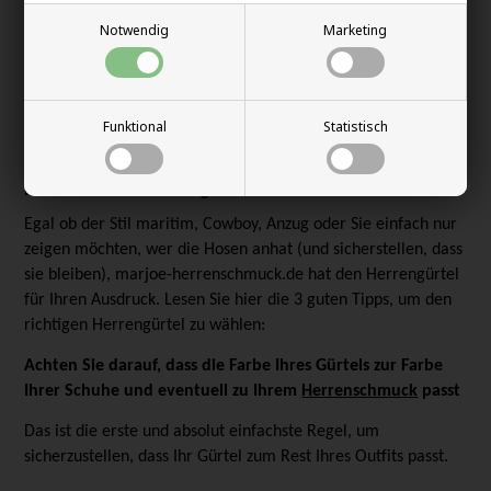
Hier finden Sie sowohl die klassischen Herrengürtel als auch
Notwendig
Marketing
einzigartigere Gürtel-Designs, um sich in der Menge
abzuheben. Und egal welcher Gürtel Ihren persönlichen Stil
unterstreicht, Sie müssen sich keine Sorgen um die Qualität
machen.
Funktional
Statistisch
Ihr Leitfaden für Herrengürtel:
Egal ob der Stil maritim, Cowboy, Anzug oder Sie einfach nur
zeigen möchten, wer die Hosen anhat (und sicherstellen, dass
sie bleiben), marjoe-herrenschmuck.de hat den Herrengürtel
für Ihren Ausdruck. Lesen Sie hier die 3 guten Tipps, um den
richtigen Herrengürtel zu wählen:
Achten Sie darauf, dass die Farbe Ihres Gürtels zur Farbe
Ihrer Schuhe und eventuell zu Ihrem
Herrenschmuck
passt
Das ist die erste und absolut einfachste Regel, um
sicherzustellen, dass Ihr Gürtel zum Rest Ihres Outfits passt.