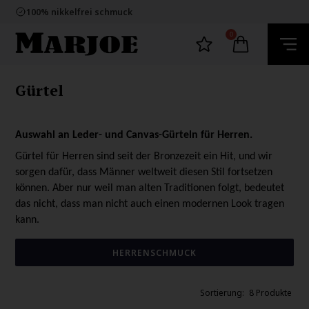
E-mark webshop
100% nikkelfrei schmuck
Lieferung 2-4 Tage
60 Tage Rückgabe
0
E-mark webshop
100% nikkelfrei schmuck
Lieferung 2-4 Tage
60 Tage Rückgabe
Gürtel
Auswahl an Leder- und Canvas-Gürteln für Herren.
Gürtel für Herren sind seit der Bronzezeit ein Hit, und wir
sorgen dafür, dass Männer weltweit diesen Stil fortsetzen
können. Aber nur weil man alten Traditionen folgt, bedeutet
das nicht, dass man nicht auch einen modernen Look tragen
kann.
HERRENSCHMUCK
8 Produkte