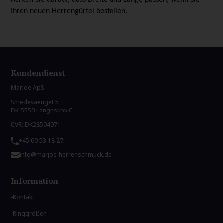
Ihren neuen Herrengürtel bestellen.
Kundendienst
Marjoe ApS
Smedevaenget 5
DK-5550 Langeskov C
CVR: DK28504071
+45 60 53 18 27
info@marjoe-herrenschmuck.de
Information
Kontakt
Ringgrößen