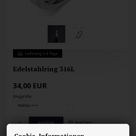
Lieferung 2-4 Tage
Edelstahlring 316L
34,00
EUR
Ringgröße:
Speichern
Cookie -Informationen