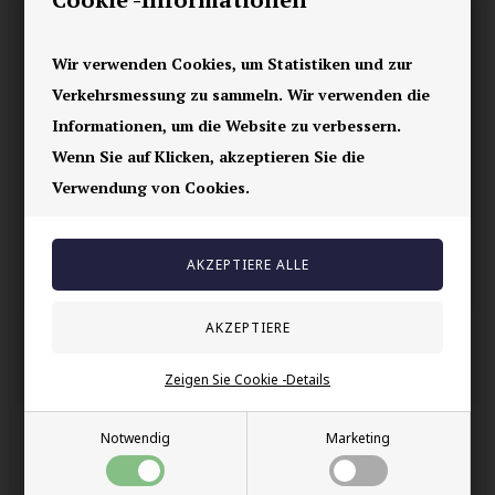
Hochglanzpolierter Stahlring in 3mm Breite.
Schöner, einfacher, dünner Fingerring.
Wir verwenden Cookies, um Statistiken und zur
Verkehrsmessung zu sammeln. Wir verwenden die
Ihre Sicherheit
Informationen, um die Website zu verbessern.
Vorrätig
Wenn Sie auf Klicken, akzeptieren Sie die
E-mark webshop
Verwendung von Cookies.
100% nikkelfrei schmuck
Lieferung 2-4 Tage
60 Tage Rückgabe
Andere auch gekauft
Zeigen Sie Cookie -Details
Notwendig
Marketing