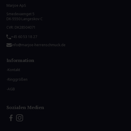
Marjoe ApS
Smedevaenget 5
DK-5550 Langeskov C
CVR: DK28504071
+45 60 53 18 27
info@marjoe-herrenschmuck.de
Information
Kontakt
Ringgrößen
AGB
Sozialen Medien