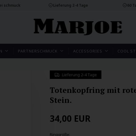
rei schmuck
Lieferung 2-4 Tage
60 T
N
PARTNERSCHMUCK
ACCESSORIES
COOL ST
Lieferung 2-4 Tage
Totenkopfring mit ro
Stein.
34,00
EUR
Ringgröße: