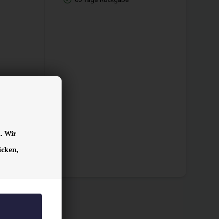
gn.
. Wir
icken,