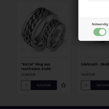
Notwendig
"Kette" Ring aus
Edelstahl - Skul
rostfreiem Stahl.
27,00 EUR
34,00 EUR