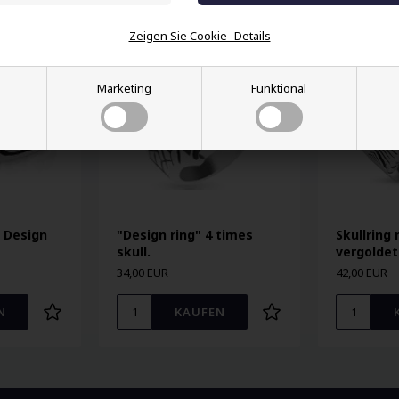
Zeigen Sie Cookie -Details
Marketing
Funktional
l Design
"Design ring" 4 times
Skullring 
skull.
vergolde
34,00 EUR
42,00 EUR