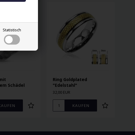
Statistisch
mit
Ring Goldplated
tem Schädel
"Edelstahl"
32,00 EUR