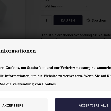
Speichern
Hier ist ein erhabener Schädelring für Sie. Rote
Steine und vergoldet, ist ein super feines Desi
Der Schädelkopf misst ca. 2x2 cm.
-Informationen
en Cookies, um Statistiken und zur Verkehrsmessung zu sammeln
e Informationen, um die Website zu verbessern. Wenn Sie auf Kl
 Sie die Verwendung von Cookies.
Andere auch gekauft