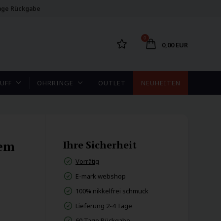
age Rückgabe
0
0,00 EUR
UFF
OHRRINGE
OUTLET
NEUHEITEN
tem
Ihre Sicherheit
Vorrätig
E-mark webshop
100% nikkelfrei schmuck
Lieferung 2-4 Tage
60 Tage Rückgabe