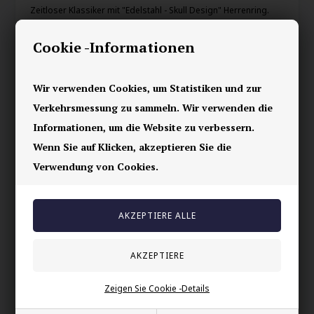
Zeitloser Klassiker mit "Edelstahl - Skull Design" Herrenring.
Hergestellt aus langlebigem Edelstahl (316L) und geprägt mit
Cookie -Informationen
einem einzigartigen Skull-Motiv.
Die Kombination aus schwarzem Brush und glänzendem Stahl
verleiht einen rauen und maskulinen Charme.
Wir verwenden Cookies, um Statistiken und zur
Perfekt für den modernen Mann mit einer Vorliebe für Biker-Stil.
Verkehrsmessung zu sammeln. Wir verwenden die
Informationen, um die Website zu verbessern.
Breite: 8mm.
Wenn Sie auf Klicken, akzeptieren Sie die
Ihre Sicherheit
Verwendung von Cookies.
Vorrätig
E-mark webshop
100% nikkelfrei schmuck
Lieferung 2-4 Tage
60 Tage Rückgabe
Zeigen Sie Cookie -Details