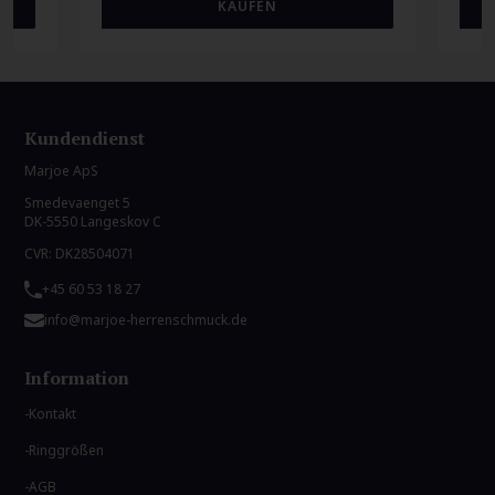
Kundendienst
Marjoe ApS
Smedevaenget 5
DK-5550 Langeskov C
CVR: DK28504071
+45 60 53 18 27
info@marjoe-herrenschmuck.de
Information
Kontakt
Ringgrößen
AGB