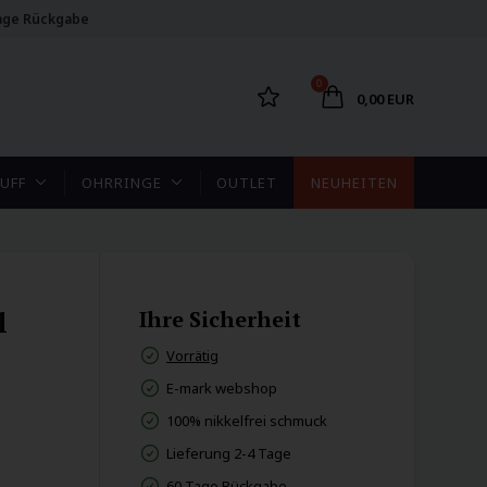
age Rückgabe
0
0,00 EUR
UFF
OHRRINGE
OUTLET
NEUHEITEN
l
Ihre Sicherheit
Vorrätig
E-mark webshop
100% nikkelfrei schmuck
Lieferung 2-4 Tage
60 Tage Rückgabe