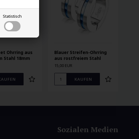
Statistisch
et Ohrring aus
Blauer Streifen-Ohrring
em Stahl 18mm
aus rostfreiem Stahl
15,00 EUR
Sozialen Medien