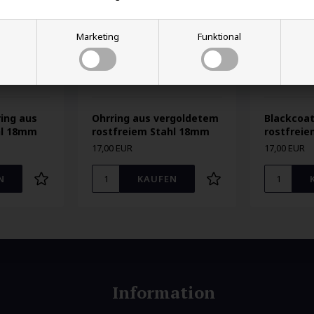
Marketing
Funktional
ing aus
Ohrring aus vergoldetem
Blackcoat
hl 18mm
rostfreiem Stahl 18mm
rostfrei
17,00 EUR
17,00 EUR
Information