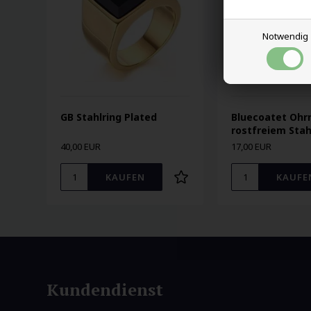
Notwendig
GB Stahlring Plated
Bluecoatet Ohrr
rostfreiem Sta
40,00 EUR
17,00 EUR
Kundendienst