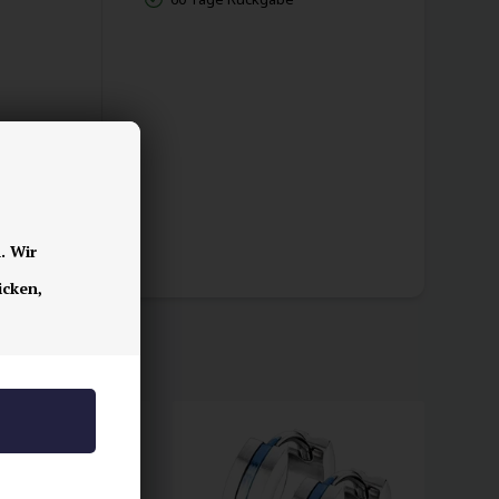
. Wir
icken,