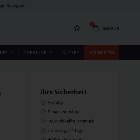
age Rückgabe
0
0,00 EUR
UFF
OHRRINGE
OUTLET
NEUHEITEN
s
Ihre Sicherheit
m
Vorrätig
E-mark webshop
100% nikkelfrei schmuck
Lieferung 2-4 Tage
60 Tage Rückgabe