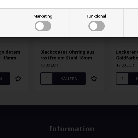
Marketing
Funktional
rgoldetem
Blackcoatet Ohrring aus
Leckerer 
hl 18mm
rostfreiem Stahl 18mm
Goldfarb
17,00 EUR
17,00 EUR
Information