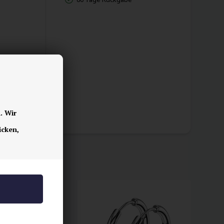
. Wir
icken,