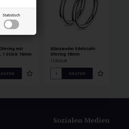
Statistisch
Ohrring mit
Glänzender Edelstahl-
e, 1 Stück 16mm
Ohrring 18mm
17,00 EUR
Sozialen Medien