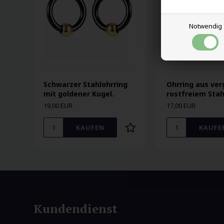
Notwendig
Schwarzer Stahlohrring
Ohrring aus ve
mit goldener Kugel.
rostfreiem Sta
19,00 EUR
17,00 EUR
Kundendienst