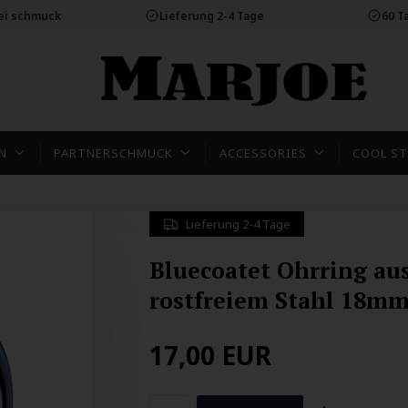
rei schmuck
Lieferung 2-4 Tage
60 T
N
PARTNERSCHMUCK
ACCESSORIES
COOL ST
Lieferung 2-4 Tage
Bluecoatet Ohrring au
rostfreiem Stahl 18m
17,00
EUR