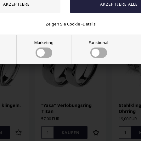
Andere auch gekauft
Zeigen Sie Cookie -Details
Marketing
Funktional
klingeln.
"Yasa" Verlobungsring
Stahlkling
Titan
Ohrring
57,00 EUR
19,00 EUR