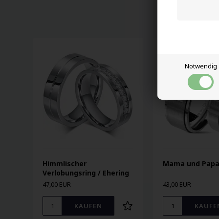
Notwendig
Himmlischer
Mama und Papa 
Verlobungsring / Ehering
47,00 EUR
43,00 EUR