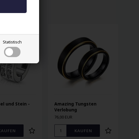
Statistisch
el und Stein -
Amazing Tungsten
Verlobung
76,00 EUR