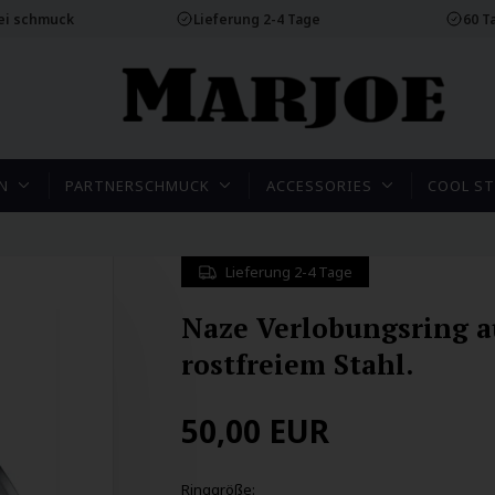
rei schmuck
Lieferung 2-4 Tage
60 T
N
PARTNERSCHMUCK
ACCESSORIES
COOL ST
Lieferung 2-4 Tage
Naze Verlobungsring a
rostfreiem Stahl.
50,00
EUR
Ringgröße: