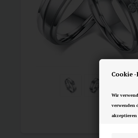
Cookie 
Wir verwend
verwenden di
akzeptieren