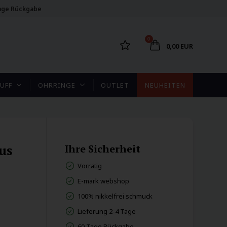
age Rückgabe
0
0,00 EUR
UFF
OHRRINGE
OUTLET
NEUHEITEN
us
Ihre Sicherheit
Vorrätig
E-mark webshop
100% nikkelfrei schmuck
Lieferung 2-4 Tage
60 Tage Rückgabe