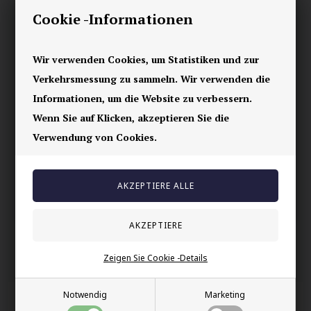
Der Ring für sie ist mit schönen CZ-Steinen zu einem Drittel
besetzt.
Cookie -Informationen
6 mm breit.
Wir verwenden Cookies, um Statistiken und zur
Der Preis gilt pro Stück.
Verkehrsmessung zu sammeln. Wir verwenden die
Ihre Sicherheit
Informationen, um die Website zu verbessern.
Wenn Sie auf Klicken, akzeptieren Sie die
Vorrätig
Verwendung von Cookies.
E-mark webshop
100% nikkelfrei schmuck
Lieferung 2-4 Tage
60 Tage Rückgabe
Andere auch gekauft
Zeigen Sie Cookie -Details
Notwendig
Marketing