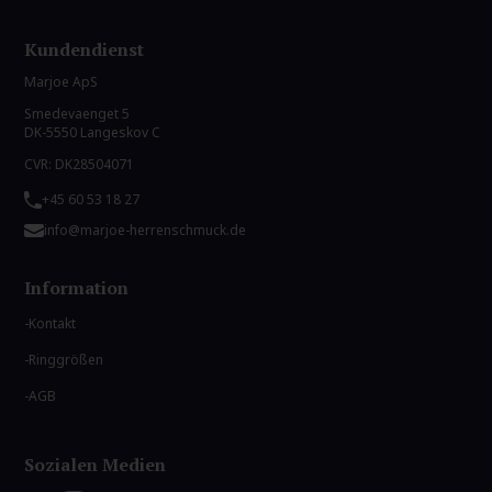
Kundendienst
Marjoe ApS
Smedevaenget 5
DK-5550 Langeskov C
CVR: DK28504071
+45 60 53 18 27
info@marjoe-herrenschmuck.de
Information
Kontakt
Ringgrößen
AGB
Sozialen Medien