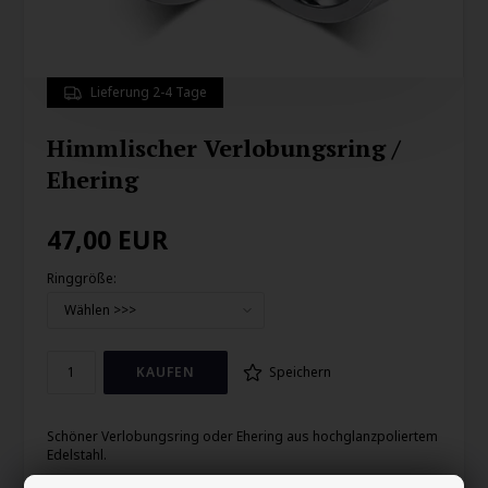
Lieferung 2-4 Tage
Himmlischer Verlobungsring /
Ehering
47,00
EUR
Ringgröße:
Speichern
Schöner Verlobungsring oder Ehering aus hochglanzpoliertem
Edelstahl.