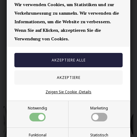
Wir verwenden Cookies, um Statistiken und zur
Vorrätig
Verkehrsmessung zu sammeln. Wir verwenden die
E-mark webshop
Informationen, um die Website zu verbessern.
100% nikkelfrei schmuck
Wenn Sie auf Klicken, akzeptieren Sie die
Lieferung 2-4 Tage
Verwendung von Cookies.
60 Tage Rückgabe
Andere auch gekauft
Zeigen Sie Cookie -Details
Notwendig
Marketing
Funktional
Statistisch