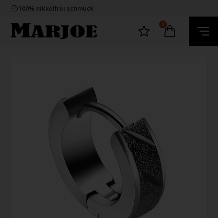
E-mark webshop
100% nikkelfrei schmuck
Lieferung 2-4 Tage
60 Tage Rückgabe
0
E-mark webshop
100% nikkelfrei schmuck
Lieferung 2-4 Tage
60 Tage Rückgabe