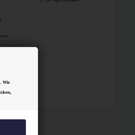
t
siven
r
. Wir
icken,