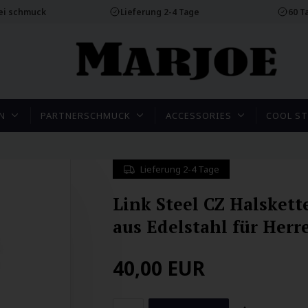
rei schmuck
Lieferung 2-4 Tage
60 T
N
PARTNERSCHMUCK
ACCESSORIES
COOL ST
Lieferung 2-4 Tage
Link Steel CZ Halskett
aus Edelstahl für Herr
40,00
EUR