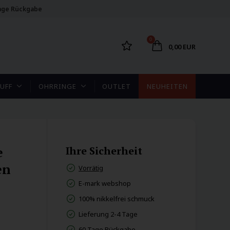
age Rückgabe
0
0,00 EUR
UFF
OHRRINGE
OUTLET
NEUHEITEN
e
Ihre Sicherheit
en
Vorrätig
E-mark webshop
100% nikkelfrei schmuck
Lieferung 2-4 Tage
60 Tage Rückgabe