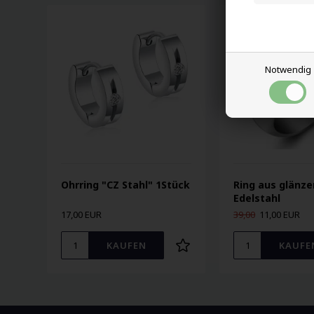
Notwendig
Ohrring "CZ Stahl" 1Stück
Ring aus glänz
Edelstahl
17,00 EUR
39,00
11,00 EUR