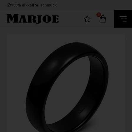
E-mark webshop
100% nikkelfrei schmuck
Lieferung 2-4 Tage
60 Tage Rückgabe
0
E-mark webshop
100% nikkelfrei schmuck
Lieferung 2-4 Tage
60 Tage Rückgabe