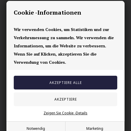
Keramikringe sind ein sehr robustes und schönes Material für
Ringe.
Cookie -Informationen
Dieser Ring aus Keramik behält seinen Glanz und ist super.
Wir verwenden Cookies, um Statistiken und zur
Der Ring ist 6 mm breit.
Verkehrsmessung zu sammeln. Wir verwenden die
Informationen, um die Website zu verbessern.
Wenn Sie auf Klicken, akzeptieren Sie die
Ihre Sicherheit
Verwendung von Cookies.
Vorrätig
E-mark webshop
100% nikkelfrei schmuck
Lieferung 2-4 Tage
60 Tage Rückgabe
Zeigen Sie Cookie -Details
Andere auch gekauft
Notwendig
Marketing