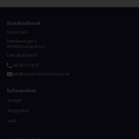
Kundendienst
Marjoe ApS
Smedevaenget 5
DK-5550 Langeskov C
CVR: DK28504071
+45 60 53 18 27
info@marjoe-herrenschmuck.de
Information
Kontakt
Ringgrößen
AGB