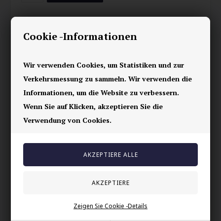
Bikerlook mit unserem goldenen Wolfsherrenring!
Cookie -Informationen
Diese Edelstahlkreation ist vergoldet und misst 2,5 x 2 cm.
Perfekt, um deine coole Seite zu zeigen.
Hergestellt aus Edelstahl und in der Farbe Gold. Füge deiner
Sammlung von Biker-Accessoires einen Hauch von kühlem Stil
Wir verwenden Cookies, um Statistiken und zur
hinzu.
Verkehrsmessung zu sammeln. Wir verwenden die
Bereit zu beeindrucken?
Informationen, um die Website zu verbessern.
Wenn Sie auf Klicken, akzeptieren Sie die
Ihre Sicherheit
Verwendung von Cookies.
Vorrätig
E-mark webshop
100% nikkelfrei schmuck
Lieferung 2-4 Tage
60 Tage Rückgabe
Zeigen Sie Cookie -Details