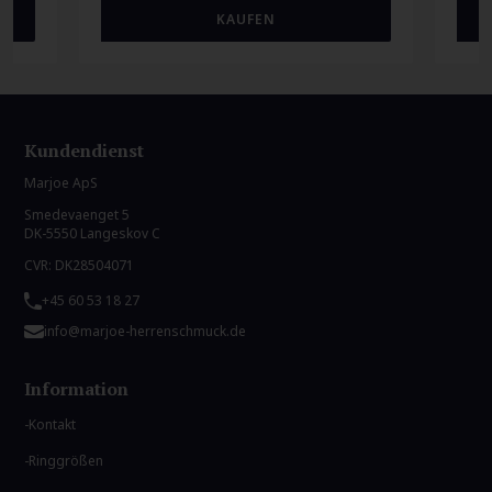
Kundendienst
Marjoe ApS
Smedevaenget 5
DK-5550 Langeskov C
CVR: DK28504071
+45 60 53 18 27
info@marjoe-herrenschmuck.de
Information
Kontakt
Ringgrößen