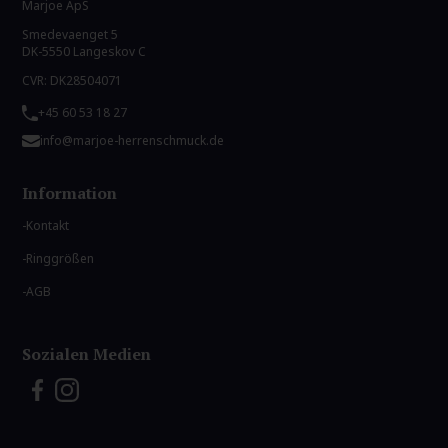
Marjoe ApS
Smedevaenget 5
DK-5550 Langeskov C
CVR: DK28504071
+45 60 53 18 27
info@marjoe-herrenschmuck.de
Information
Kontakt
Ringgrößen
AGB
Sozialen Medien