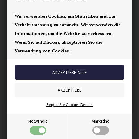
6 mm breit.
Wir verwenden Cookies, um Statistiken und zur
Ihre Sicherheit
Verkehrsmessung zu sammeln. Wir verwenden die
Informationen, um die Website zu verbessern.
Vorrätig
Wenn Sie auf Klicken, akzeptieren Sie die
E-mark webshop
Verwendung von Cookies.
100% nikkelfrei schmuck
Lieferung 2-4 Tage
60 Tage Rückgabe
Andere auch gekauft
Zeigen Sie Cookie -Details
Notwendig
Marketing