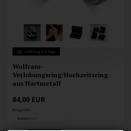
Lieferung 2-4 Tage
Wolfram-
Verlobungsring/Hochzeitsring
aus Hartmetall
84,00
EUR
Ringgröße: