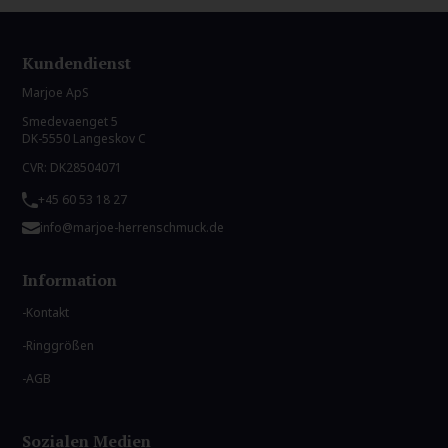
Kundendienst
Marjoe ApS
Smedevaenget 5
DK-5550 Langeskov C
CVR: DK28504071
+45 60 53 18 27
info@marjoe-herrenschmuck.de
Information
Kontakt
Ringgrößen
AGB
Sozialen Medien