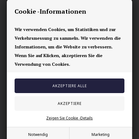
Speichern
Cookie -Informationen
Schöner Ring für Verlobung oder Hochzeit.
Wir verwenden Cookies, um Statistiken und zur
Wolframkarbid
Verkehrsmessung zu sammeln. Wir verwenden die
Informationen, um die Website zu verbessern.
Ihre Sicherheit
Wenn Sie auf Klicken, akzeptieren Sie die
Vorrätig
Verwendung von Cookies.
E-mark webshop
100% nikkelfrei schmuck
Lieferung 2-4 Tage
60 Tage Rückgabe
Zeigen Sie Cookie -Details
Andere auch gekauft
Notwendig
Marketing