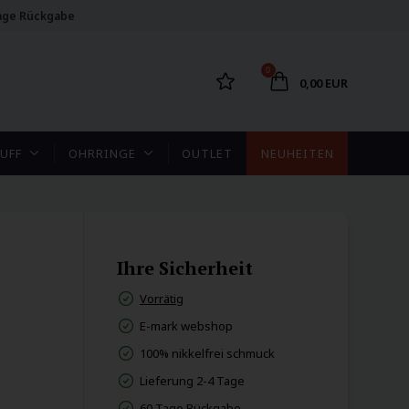
age Rückgabe
0
0,00 EUR
UFF
OHRRINGE
OUTLET
NEUHEITEN
Ihre Sicherheit
Vorrätig
E-mark webshop
100% nikkelfrei schmuck
Lieferung 2-4 Tage
60 Tage Rückgabe