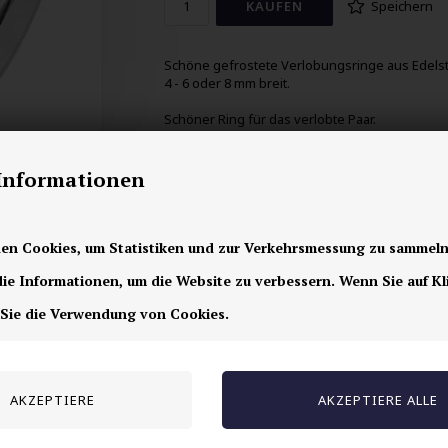
Speichern
Schöne gefrostete Verlobungsringe aus Edelst
4 - 6 oder 8 mm breit.
Schöner Ring für das verlobte Paar.
Der Preis gilt pro Stück und muss dann einzeln 
den Warenkorb gelegt werden.
-Informationen
-------------
FINDEN SIE HIER IHRE RINGGRÖSSE.
en Cookies, um Statistiken und zur Verkehrsmessung zu sammeln
e Informationen, um die Website zu verbessern. Wenn Sie auf Kl
 Sie die Verwendung von Cookies.
Ähnliche Produkte