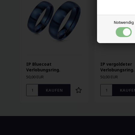
Notwendig
IP Bluecoat
IP vergoldeter
Verlobungsring.
Verlobungsring.
50,00 EUR
50,00 EUR