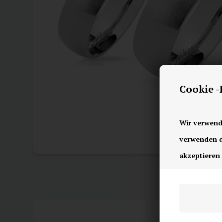
Cookie 
Wir verwend
verwenden di
akzeptieren