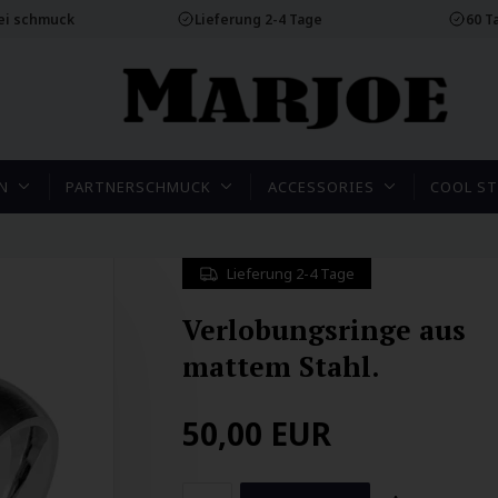
rei schmuck
Lieferung 2-4 Tage
60 T
N
PARTNERSCHMUCK
ACCESSORIES
COOL ST
Lieferung 2-4 Tage
Verlobungsringe aus
mattem Stahl.
50,00
EUR