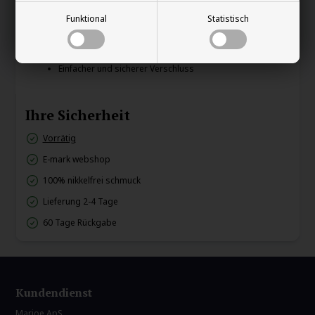
Markantes und maskulines Design
Funktional
Statistisch
Perfekt für Alltag und Abend
Kombiniert mehrere Texturen für einen exklusiven Look
Einfacher und sicherer Verschluss
Ihre Sicherheit
Vorrätig
E-mark webshop
100% nikkelfrei schmuck
Lieferung 2-4 Tage
60 Tage Rückgabe
Kundendienst
Marjoe ApS