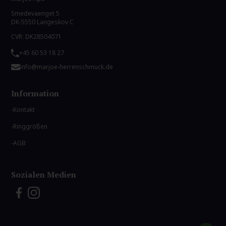
Smedevaenget 5
DK-5550 Langeskov C
CVR: DK28504071
+45 60 53 18 27
info@marjoe-herrenschmuck.de
Information
Kontakt
Ringgrößen
AGB
Sozialen Medien