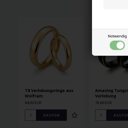
Notwendig
T8 Verlobungsringe aus
Amazing Tungs
Wolfram
Verlobung
84,00 EUR
76,00 EUR