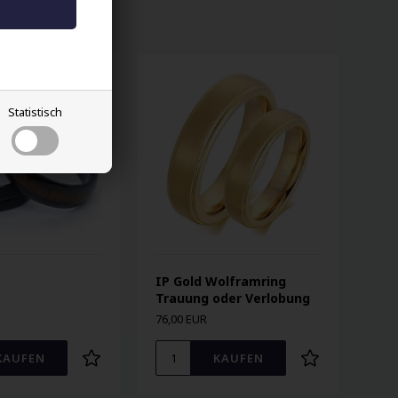
Statistisch
IP Gold Wolframring
Trauung oder Verlobung
76,00 EUR