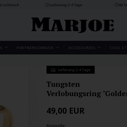
rei schmuck
Lieferung 2-4 Tage
60 T
N
PARTNERSCHMUCK
ACCESSORIES
COOL ST
Lieferung 2-4 Tage
Tungsten
Verlobungsring "Golde
49,00
EUR
Ringgröße: