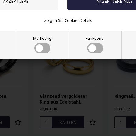
Andere auch gekauft
Zeigen Sie Cookie -Details
Marketing
Funktional
ten
Glänzend vergoldeter
Ringmaß.
Ring aus Edelstahl.
40,00 EUR
7,00 EUR