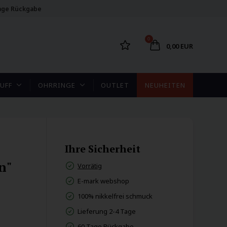
age Rückgabe
0
0,00 EUR
UFF
OHRRINGE
OUTLET
NEUHEITEN
Ihre Sicherheit
n"
Vorrätig
E-mark webshop
100% nikkelfrei schmuck
Lieferung 2-4 Tage
60 Tage Rückgabe