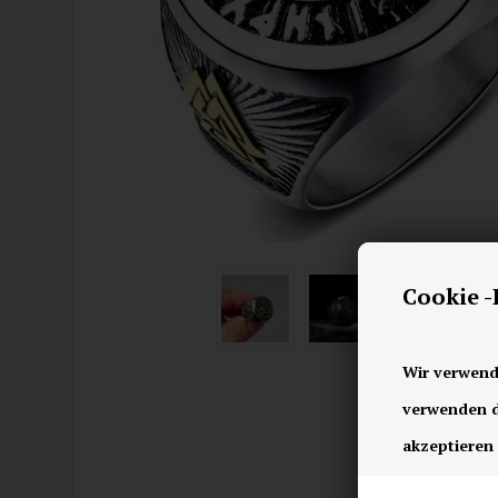
Cookie 
Wir verwend
verwenden di
akzeptieren