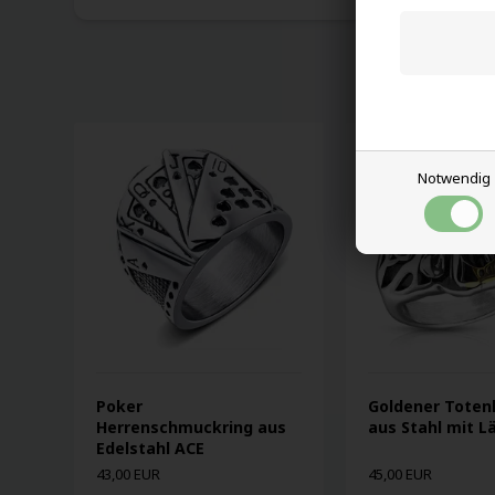
Notwendig
Poker
Goldener Toten
Herrenschmuckring aus
aus Stahl mit L
Edelstahl ACE
43,00 EUR
45,00 EUR