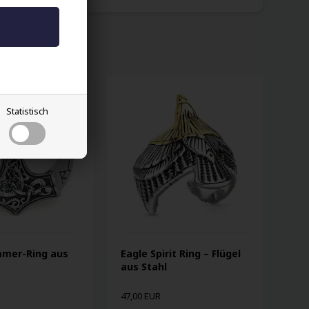
Statistisch
mer-Ring aus
Eagle Spirit Ring – Flügel
aus Stahl
47,00 EUR