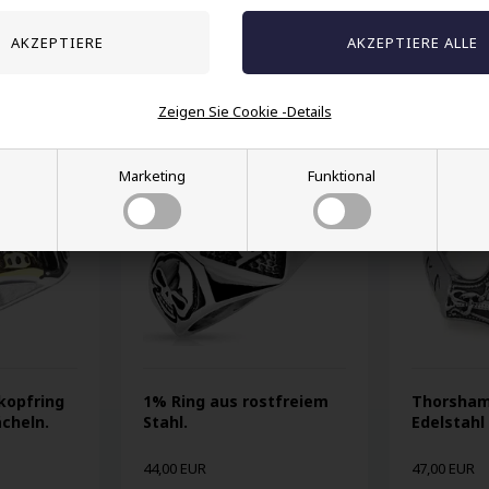
Andere auch gekauft
Zeigen Sie Cookie -Details
Marketing
Funktional
kopfring
1% Ring aus rostfreiem
Thorsham
ächeln.
Stahl.
Edelstahl
44,00 EUR
47,00 EUR