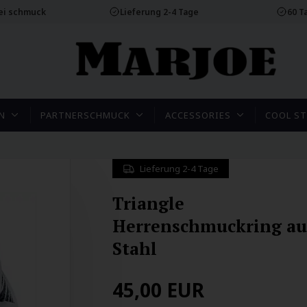
rei schmuck
Lieferung 2-4 Tage
60 T
N
PARTNERSCHMUCK
ACCESSORIES
COOL ST
Lieferung 2-4 Tage
Triangle
Herrenschmuckring au
Stahl
45,00
EUR