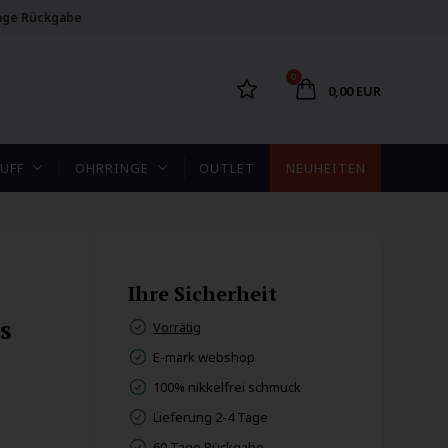
age Rückgabe
0
0,00 EUR
UFF
OHRRINGE
OUTLET
NEUHEITEN
Ihre Sicherheit
s
Vorrätig
E-mark webshop
100% nikkelfrei schmuck
Lieferung 2-4 Tage
60 Tage Rückgabe