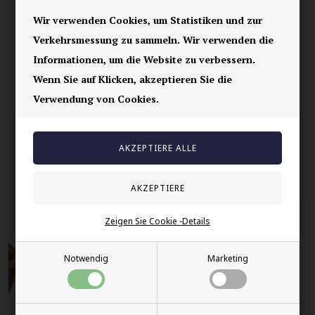
Ihre Sicherheit
Wir verwenden Cookies, um Statistiken und zur
Verkehrsmessung zu sammeln. Wir verwenden die
Vorrätig
Informationen, um die Website zu verbessern.
E-mark webshop
Wenn Sie auf Klicken, akzeptieren Sie die
100% nikkelfrei schmuck
Verwendung von Cookies.
Lieferung 2-4 Tage
60 Tage Rückgabe
Andere auch gekauft
Zeigen Sie Cookie -Details
Notwendig
Marketing