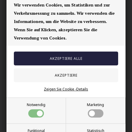
Ihre Sicherheit
Wir verwenden Cookies, um Statistiken und zur
Vorrätig
Verkehrsmessung zu sammeln. Wir verwenden die
E-mark webshop
Informationen, um die Website zu verbessern.
100% nikkelfrei schmuck
Wenn Sie auf Klicken, akzeptieren Sie die
Verwendung von Cookies.
Lieferung 2-4 Tage
60 Tage Rückgabe
Andere auch gekauft
Zeigen Sie Cookie -Details
Notwendig
Marketing
Funktional
Statistisch