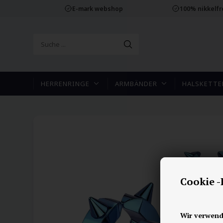
E-mark webshop
100% nikkelf
HERRENRINGE
ARMBÄNDER
HALSKETTE
Cookie 
Wir verwend