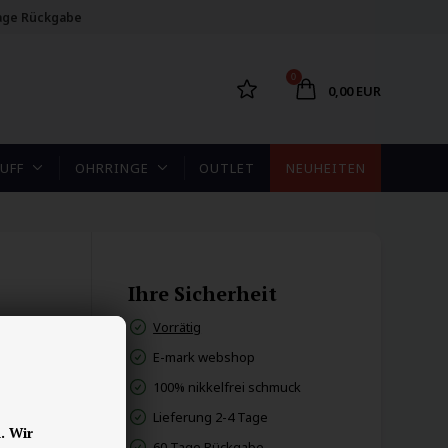
age Rückgabe
0
0,00 EUR
UFF
OHRRINGE
OUTLET
NEUHEITEN
Ihre Sicherheit
Vorrätig
E-mark webshop
100% nikkelfrei schmuck
Lieferung 2-4 Tage
. Wir
60 Tage Rückgabe