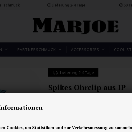
rei schmuck
Lieferung 2-4 Tage
60 T
N
PARTNERSCHMUCK
ACCESSORIES
COOL ST
Lieferung 2-4 Tage
Spikes Ohrclip aus IP
Edelstahl Bluecoat
-Informationen
20,00
EUR
en Cookies, um Statistiken und zur Verkehrsmessung zu sammeln