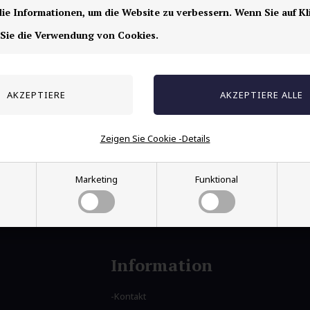
Speichern
e Informationen, um die Website zu verbessern. Wenn Sie auf Kl
 Sie die Verwendung von Cookies.
IP- bluecoatet Ohrclip aus Edelstahl, falls Sie k
Ohrlöcher haben.
Durchmesser: 20mm
Der Preis gilt für 1 Stück.
Zeigen Sie Cookie -Details
Marketing
Funktional
Information
Kontakt