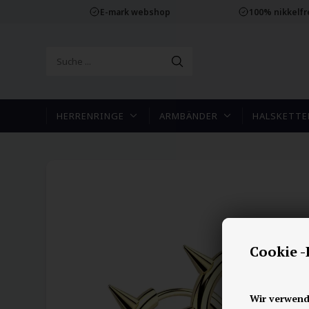
E-mark webshop
100% nikkelf
HERRENRINGE
ARMBÄNDER
HALSKETTE
Cookie 
Wir verwend