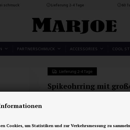
rei schmuck
Lieferung 2-4 Tage
60 T
N
PARTNERSCHMUCK
ACCESSORIES
COOL ST
Lieferung 2-4 Tage
Spikeohrring mit groß
Spikes 2,5 cm
-Informationen
20,00
EUR
en Cookies, um Statistiken und zur Verkehrsmessung zu sammeln