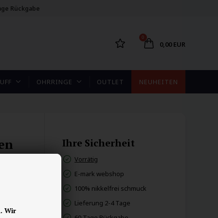
age Rückgabe
0
0,00 EUR
UFF
OHRRINGE
OUTLET
NEUHEITEN
en
Ihre Sicherheit
Vorrätig
E-mark webshop
100% nikkelfrei schmuck
Lieferung 2-4 Tage
. Wir
60 Tage Rückgabe