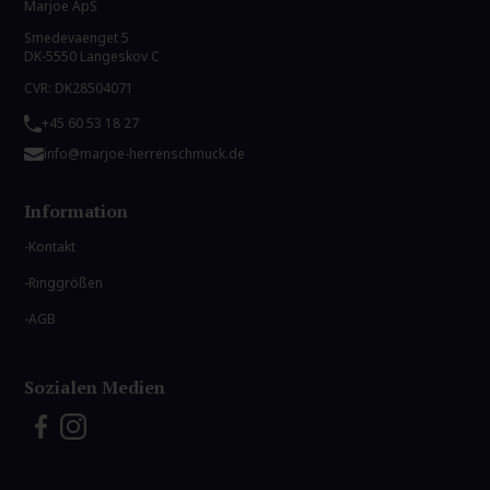
Marjoe ApS
Smedevaenget 5
DK-5550 Langeskov C
CVR: DK28504071
+45 60 53 18 27
info@marjoe-herrenschmuck.de
Information
Kontakt
Ringgrößen
AGB
Sozialen Medien