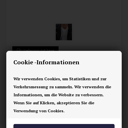
Lieferung 2-4 Tage
Cookie -Informationen
Schwarzes kleines blackcoatet
Stahlkreuz
Wir verwenden Cookies, um Statistiken und zur
Verkehrsmessung zu sammeln. Wir verwenden die
39,00
EUR
Informationen, um die Website zu verbessern.
Speichern
Wenn Sie auf Klicken, akzeptieren Sie die
Verwendung von Cookies.
Stilvolles schwarzes blackcoatet Kreuz für Männer – ein
einfaches und maskulines Schmuckstück, das Persönlichkeit