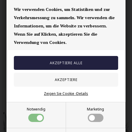
Ihre Sicherheit
Wir verwenden Cookies, um Statistiken und zur
Verkehrsmessung zu sammeln. Wir verwenden die
Vorrätig
Informationen, um die Website zu verbessern.
E-mark webshop
Wenn Sie auf Klicken, akzeptieren Sie die
100% nikkelfrei schmuck
Verwendung von Cookies.
Lieferung 2-4 Tage
60 Tage Rückgabe
Andere auch gekauft
Zeigen Sie Cookie -Details
Notwendig
Marketing