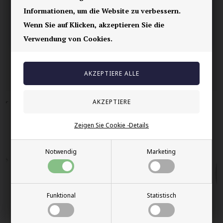
100% nikkelfrei schmuck
Informationen, um die Website zu verbessern.
Lieferung 2-4 Tage
Wenn Sie auf Klicken, akzeptieren Sie die
60 Tage Rückgabe
Verwendung von Cookies.
Andere auch gekauft
Zeigen Sie Cookie -Details
Notwendig
Marketing
Funktional
Statistisch