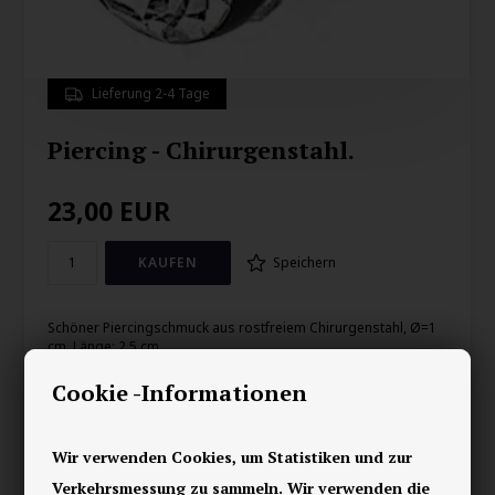
Lieferung 2-4 Tage
Piercing - Chirurgenstahl.
23,00
EUR
Speichern
Schöner Piercingschmuck aus rostfreiem Chirurgenstahl, Ø=1
cm, Länge: 2,5 cm.
Cookie -Informationen
Ihre Sicherheit
Vorrätig
Wir verwenden Cookies, um Statistiken und zur
E-mark webshop
Verkehrsmessung zu sammeln. Wir verwenden die