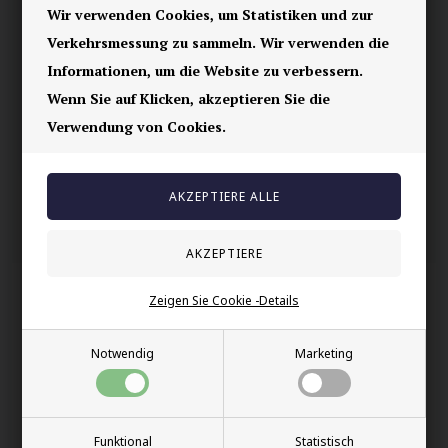
Wir verwenden Cookies, um Statistiken und zur
Vorrätig
Verkehrsmessung zu sammeln. Wir verwenden die
E-mark webshop
Informationen, um die Website zu verbessern.
100% nikkelfrei schmuck
Wenn Sie auf Klicken, akzeptieren Sie die
Lieferung 2-4 Tage
Verwendung von Cookies.
60 Tage Rückgabe
Andere auch gekauft
Zeigen Sie Cookie -Details
Notwendig
Marketing
Funktional
Statistisch